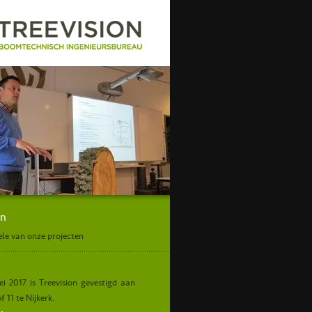
rsus beheerders gemeente Texel
en
ele van onze projecten
ei 2017 is Treevision gevestigd aan
 11 te Nijkerk.