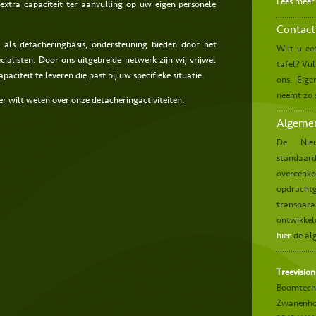
Lees meer
extra capaciteit ter aanvulling op uw eigen personele
Contact
- als detacheringbasis, ondersteuning bieden door het
Wilt u ee
listen. Door ons uitgebreide netwerk zijn wij vrijwel
tafel? Vu
apaciteit te leveren die past bij uw specifieke situatie.
ons. Eige
neemt zo 
r wilt weten over onze detacheringactiviteiten.
Algeme
De Nie
standaard
overeen
opdrachtg
transpar
ontwikkel
hier
de al
Treevision
Boomtechn
Zwanenho