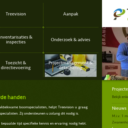
Treevision
Aanpak
Inventarisaties &
Onderzoek & advies
inspecties
Toezicht &
Projectmanagement &
directievoering
detachering
Verzorgen bomencu
Project
wde handen
Bekijk enk
 vakbekwame boomspecialisten, helpt Treevision u graag
Nieuws
cialisten. Zij ondersteunen u zolang dit nodig is.
M.i.v. 1 m
Zwanenhof
epaalde tijd specifieke kennis en ervaring nodig hebt.